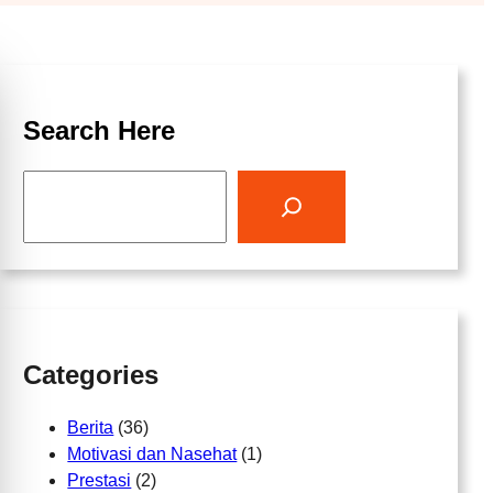
Search Here
S
e
a
r
c
h
Categories
Berita
(36)
Motivasi dan Nasehat
(1)
Prestasi
(2)