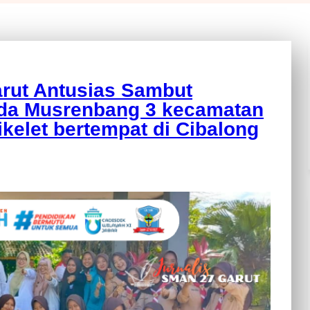
rut Antusias Sambut
ada Musrenbang 3 kecamatan
kelet bertempat di Cibalong