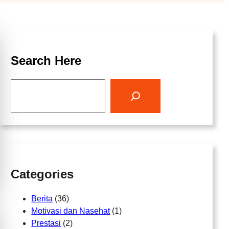
Search Here
S
e
a
r
c
h
Categories
Berita
(36)
Motivasi dan Nasehat
(1)
Prestasi
(2)