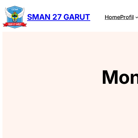
Skip
to
SMAN 27 GARUT
Home
Profil
content
Mon