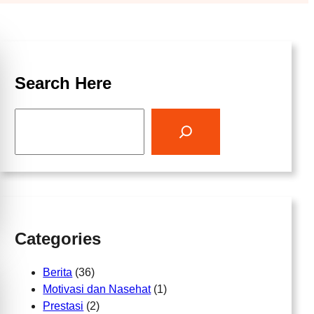
Search Here
S
e
a
r
c
h
Categories
Berita
(36)
Motivasi dan Nasehat
(1)
Prestasi
(2)