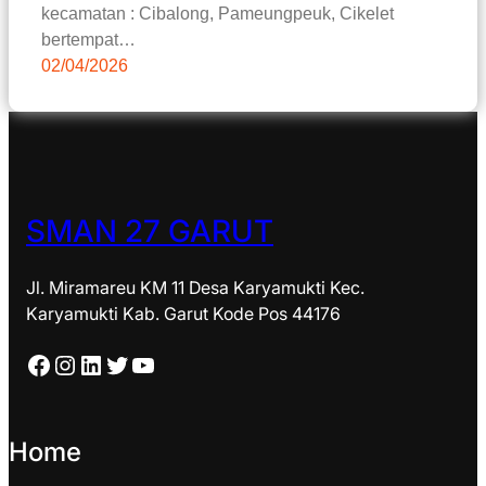
kecamatan : Cibalong, Pameungpeuk, Cikelet
bertempat…
02/04/2026
SMAN 27 GARUT
Jl. Miramareu KM 11 Desa Karyamukti Kec.
Karyamukti Kab. Garut Kode Pos 44176
Facebook
Instagram
LinkedIn
Twitter
YouTube
Home