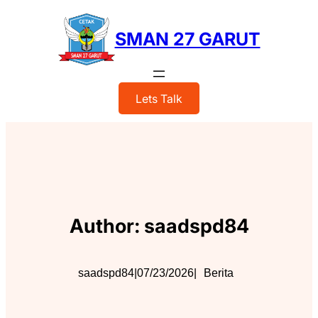
Skip
to
SMAN 27 GARUT
content
Lets Talk
Author:
saadspd84
saadspd84
|
07/23/2026
|
Berita